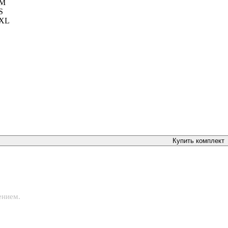
M
S
XL
Купить комплект
ением.