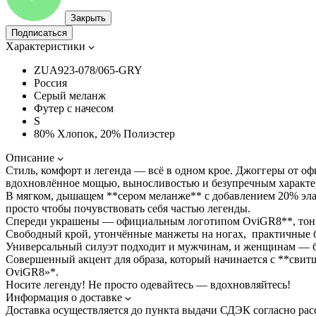
Закрыть
Подписаться
Характеристики
ZUA923-078/065-GRY
Россия
Серый меланж
Футер с начесом
S
80% Хлопок, 20% Полиэстер
Описание
Стиль, комфорт и легенда — всё в одном крое. Джоггеры от оф
вдохновлённое мощью, выносливостью и безупречным характе
В мягком, дышащем **сером меланже** с добавлением 20% элас
просто чтобы почувствовать себя частью легенды.
Спереди украшены — официальным логотипом OviGR8**, тонко 
Свободный крой, утончённые манжеты на ногах, практичные б
Универсальный силуэт подходит и мужчинам, и женщинам — без
Совершенный акцент для образа, который начинается с **свитш
OviGR8»*.
Носите легенду! Не просто одевайтесь — вдохновляйтесь!
Информация о доставке
Доставка осуществляется до пункта выдачи СДЭК согласно рас