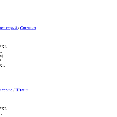
шот серый
/
Свитшот
2XL
L
M
S
XL
 серые
/
Штаны
2XL
L