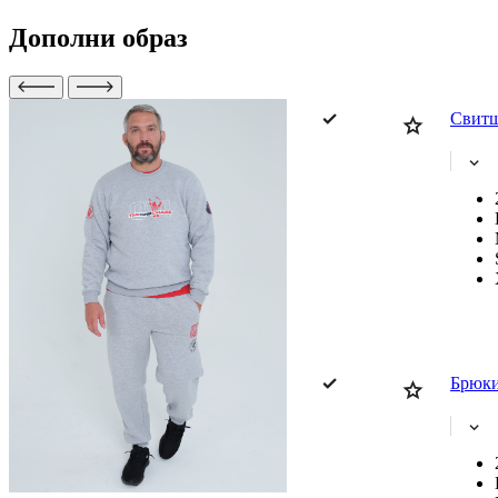
Дополни образ
Свит
Брюки