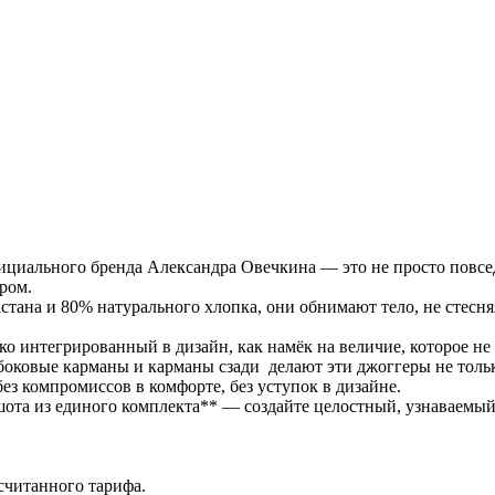
ициального бренда Александра Овечкина — это не просто повсед
ром.
тана и 80% натурального хлопка, они обнимают тело, не стесня
интегрированный в дизайн, как намёк на величие, которое не 
оковые карманы и карманы сзади делают эти джоггеры не толь
 компромиссов в комфорте, без уступок в дизайне.
ота из единого комплекта** — создайте целостный, узнаваемый 
считанного тарифа.