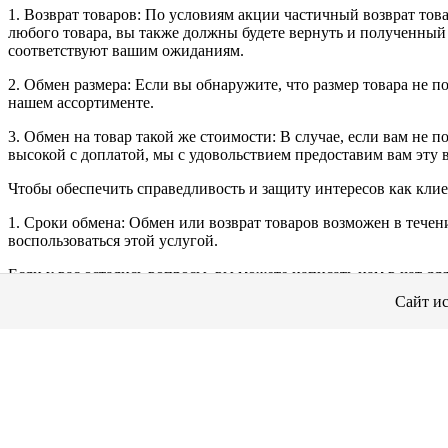
1. Возврат товаров: По условиям акции частичный возврат тов
любого товара, вы также должны будете вернуть и полученный
соответствуют вашим ожиданиям.
2. Обмен размера: Если вы обнаружите, что размер товара не 
нашем ассортименте.
3. Обмен на товар такой же стоимости: В случае, если вам не 
высокой с доплатой, мы с удовольствием предоставим вам эту 
Чтобы обеспечить справедливость и защиту интересов как клие
1. Сроки обмена: Обмен или возврат товаров возможен в течен
воспользоваться этой услугой.
Если у вас остались вопросы, вы можете написать нам в чат дл
Сайт ис
Принимаю условия акции
Отказываюсь от подарка