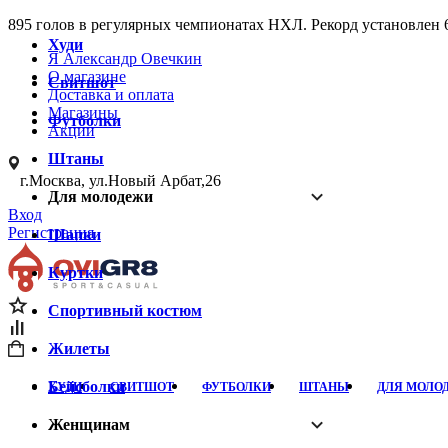
895 голов в регулярных чемпионатах НХЛ. Рекорд установлен 
Худи
Я Александр Овечкин
О магазине
Свитшот
Доставка и оплата
Магазины
Футболки
Акции
Штаны
г.Москва, ул.Новый Арбат,26
Для молодежи
Вход
Регистрация
Шапки
Куртки
Спортивный костюм
Жилеты
Бейсболки
ХУДИ
СВИТШОТ
ФУТБОЛКИ
ШТАНЫ
ДЛЯ МОЛО
Женщинам