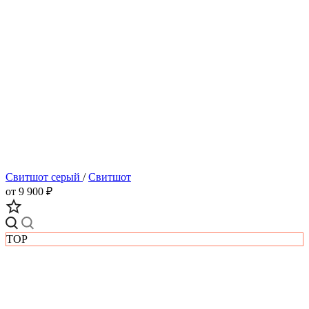
Свитшот серый
/
Свитшот
от 9 900 ₽
TOP